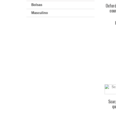
Oxfor
Bolsas
cou
Masculino
Scar
qu