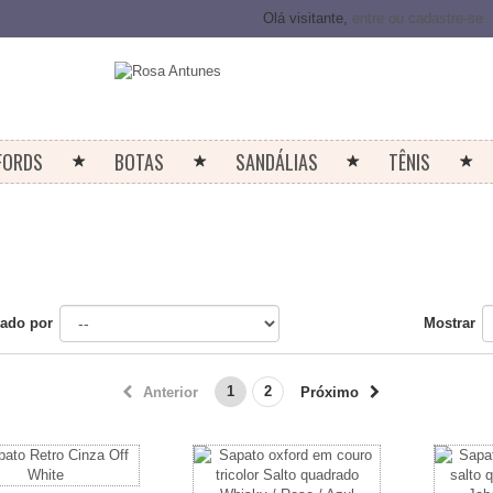
Olá visitante,
entre ou cadastre-se
FORDS
BOTAS
SANDÁLIAS
TÊNIS
ado por
Mostrar
1
2
Anterior
Próximo