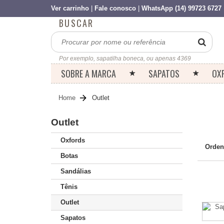
Ver carrinho
|
Fale conosco
|
WhatsApp (14) 99723 6727
BUSCAR
Por exemplo, sapatilha boneca, ou apenas 4369
SOBRE A MARCA
SAPATOS
OX
Home
Outlet
Outlet
Oxfords
Orden
Botas
Sandálias
Tênis
Outlet
Sapatos