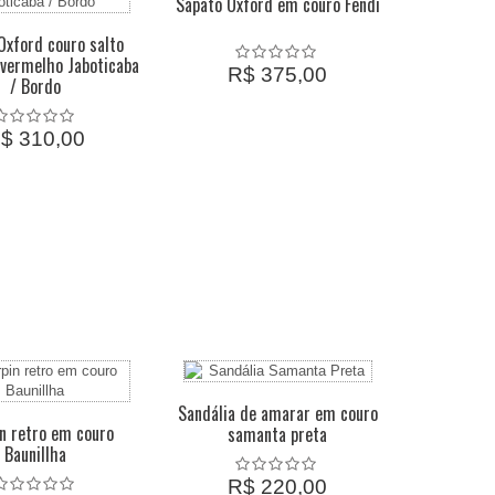
Sapato Oxford em couro Fendi
Oxford couro salto
vermelho Jaboticaba
R$ 375,00
/ Bordo
$ 310,00
Sandália de amarar em couro
n retro em couro
samanta preta
Baunillha
R$ 220,00