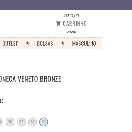
R$ 0,00
CARRINHO
vazio
OUTLET
BOLSAS
MASCULINO
ONECA VENETO BRONZE
0
5
36
37
38
39