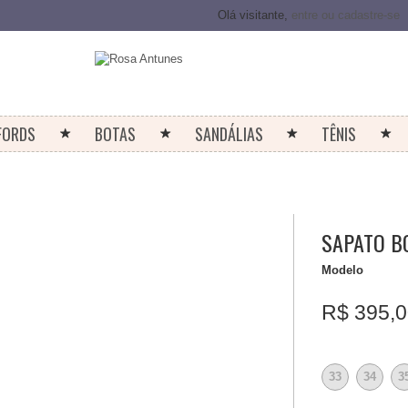
Olá visitante,
entre ou cadastre-se
FORDS
BOTAS
SANDÁLIAS
TÊNIS
SAPATO B
Modelo
R$ 395,0
33
34
3