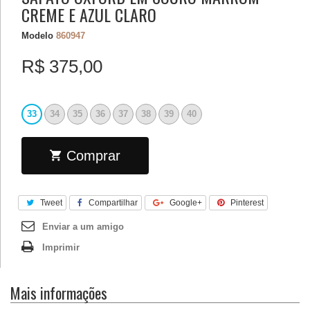
CREME E AZUL CLARO
Modelo
860947
R$ 375,00
33
34
35
36
37
38
39
40
Comprar
Tweet
Compartilhar
Google+
Pinterest
Enviar a um amigo
Imprimir
Mais informações