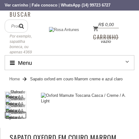
Ver carrinho
|
Fale conosco
|
WhatsApp (14) 99723 6727
BUSCAR
R$ 0,00
CARRINHO
Por exemplo,
vazio
sapatilha
boneca, ou
apenas 4369
Menu
Home
Sapato oxford em couro Marrom creme e azul claro
SAPATO OXFORD EM COURO MARROM